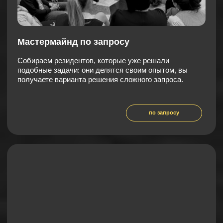
В 2013 г. основал изыскательскую
компанию ООО “Гектар Групп
Инжиниринг”
Учредитель нескольких компаний, среди
которых: Гектар Групп Инжиниринг, Гектар
Групп Поставка, Гектар Групп
Сопровождение строительства, it-компания
FireOffer