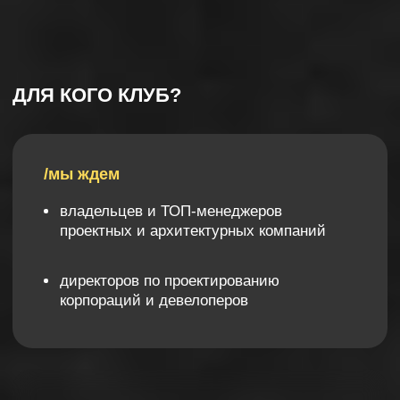
ВСЕМ РЕЗИДЕНТАМ
ДОСТУПНО
В РЕЖИМЕ ОНЛАЙН
/база
проверенных подрядчиков
имейте под рукой контакты надежных
исполнителей и подключайте их к своим
проектам
/личный кабинет
с записями мероприятий
15 мастер-классов на острые и актуальные
темы сохраняйте и пересматривайте в
удобное время