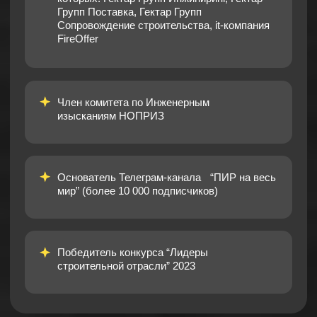
на экскурсии
/иногда нужно просто
пообщаться
в
непринужденной
обстановке