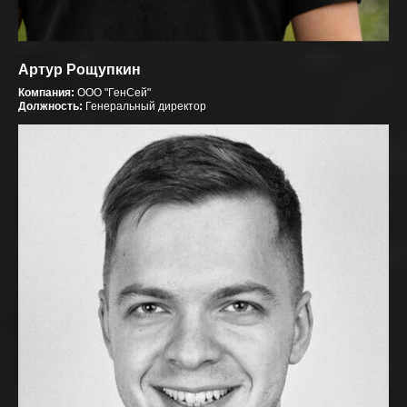
Артур Рощупкин
Компания:
ООО "ГенСей"
Должность:
Генеральный директор