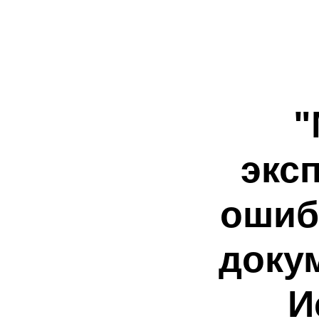
"
экс
ошиб
докум
И