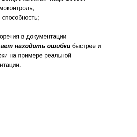
моконтроль;
 способность;
оречия в документации
гает находить ошибки
быстрее и
рки на примере реальной
нтации.