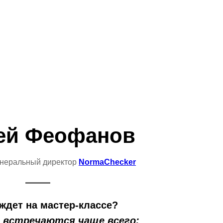
"
ей Феофанов
енеральный директор
NormaChecker
 ждет на мастер-классе?
Д встречаются чаще всего: