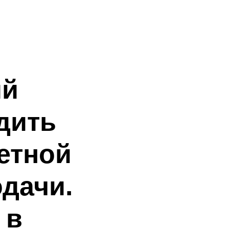
ий
дить
етной
одачи.
 в