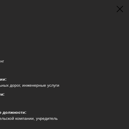
нг
ии:
ных дорог, инженерные услуги
ем:
е должности:
ельской компании, учредитель