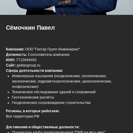
Сёмочкин Павел
Компания:
ООО "Гектар Групп Инжиниринг"
Должность:
Сооснователь компании
ИНН:
7710949491
Сайт:
gektargroup.ru
Сфера деятельности компании:
Инженерные изыскания (геодезические, геологические,
экологические, гидрометеорологические, археологические,
геофизические)
Техническое обследование зданий и сооружений
Геотехнические расчёты
Геодезическое сопровождение строительства
Регионы, в которых работаем:
Вся территория РФ
Достижения и общественные должности:
Основатель клуба проектировщиков "ПИР на весь мир"